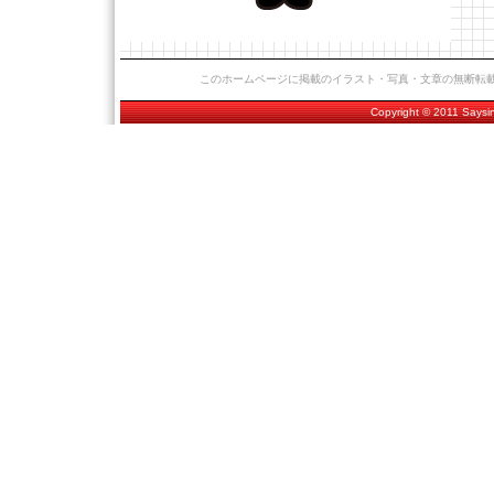
このホームページに掲載のイラスト・写真・文章の無断転載を禁じます。
Copyright © 2011 Saysin